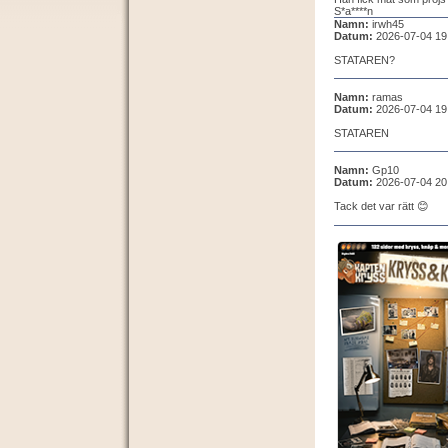
S*a****n
Namn:
irwh45
Datum:
2026-07-04 19
STATAREN?
Namn:
ramas
Datum:
2026-07-04 19
STATAREN
Namn:
Gp10
Datum:
2026-07-04 20
Tack det var rätt 😊