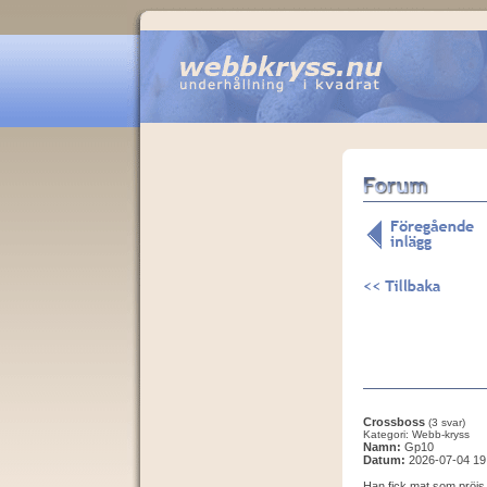
Crossboss
(3 svar)
Kategori: Webb-kryss
Namn:
Gp10
Datum:
2026-07-04 19
Han fick mat som pröjs