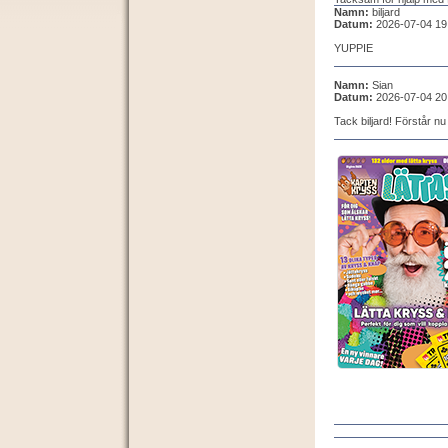
Namn:
biljard
Datum:
2026-07-04 19
YUPPIE
Namn:
Sian
Datum:
2026-07-04 20
Tack biljard! Förstår nu 