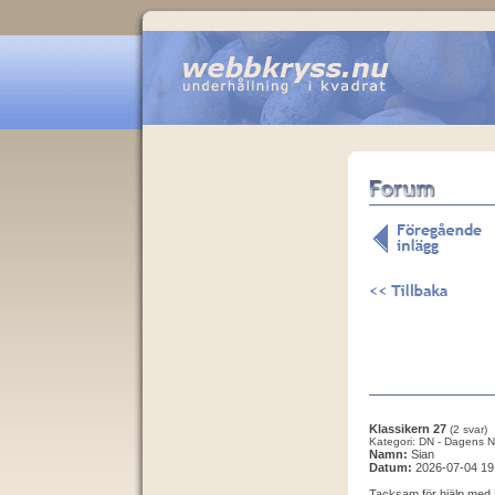
Klassikern 27
(2 svar)
Kategori: DN - Dagens N
Namn:
Sian
Datum:
2026-07-04 19
Tacksam för hjälp med L