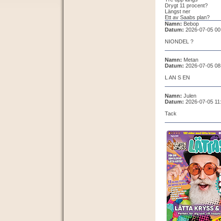
Drygt 11 procent?
Längst ner
Ett av Saabs plan?
Namn:
Bebop
Datum:
2026-07-05 00
NIONDEL ?
Namn:
Metan
Datum:
2026-07-05 08
L AN S EN
Namn:
Julen
Datum:
2026-07-05 11
Tack