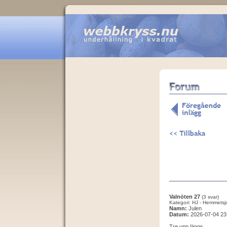
Valnöten 27
(3 svar)
Kategori: HJ - Hemmetsj
Namn:
Julen
Datum:
2026-07-04 23
Tre upp längs