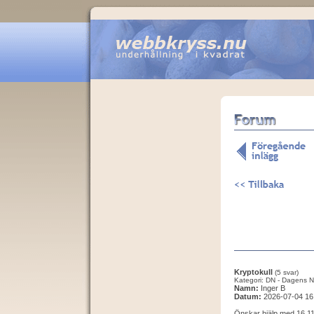
Kryptokull
(5 svar)
Kategori: DN - Dagens N
Namn:
Inger B
Datum:
2026-07-04 16
Önskar hjälp med 16 11