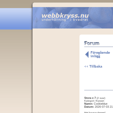
Stora x 7
(2 svar)
Kategori: Krysset
Namn:
Cookieblue
Datum:
2026-07-03 21
Hej kryssvänner!