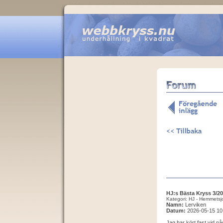
HJ:s Bästa Kryss 3/2
Kategori: HJ - Hemmetsj
Namn:
Lerviken
Datum:
2026-05-15 10
Jag har kört fast vid någ