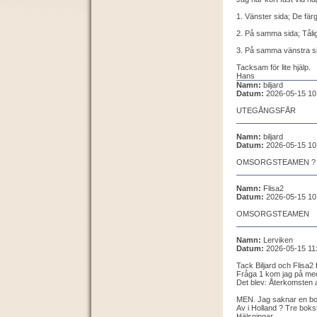
1. Vänster sida; De fä
2. På samma sida; Tåli
3. På samma vänstra 
Tacksam för lite hjälp.
Hans
Namn:
biljard
Datum:
2026-05-15 10
UTEGÅNGSFÅR
Namn:
biljard
Datum:
2026-05-15 10
OMSORGSTEAMEN ?
Namn:
Flisa2
Datum:
2026-05-15 10
OMSORGSTEAMEN
Namn:
Lerviken
Datum:
2026-05-15 11
Tack Biljard och Flisa2 
Fråga 1 kom jag på med
Det blev: Återkomsten
MEN. Jag saknar en bo
Av i Holland ? Tre boks
Hälsningar