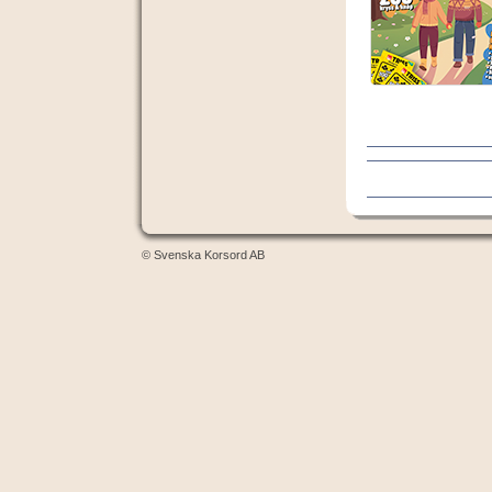
© Svenska Korsord AB