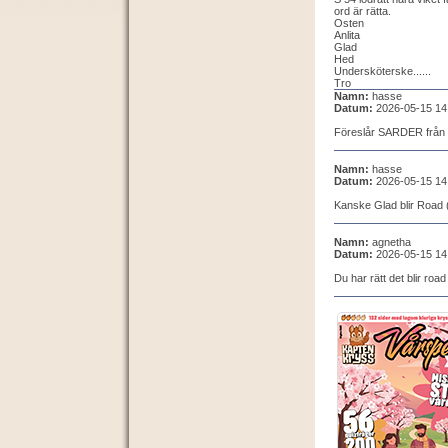
ord är rätta.
Osten
Anlita
Glad
Hed
Undersköterske......
Tro
Namn:
hasse
Datum:
2026-05-15 14
Föreslår SARDER från 
Namn:
hasse
Datum:
2026-05-15 14
Kanske Glad blir Road (
Namn:
agnetha
Datum:
2026-05-15 14
Du har rätt det blir road 