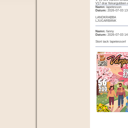
V17 drar fiskargubben 
Namn:
lapetesson
Datum:
2026-07-03 13
LANDKRABBA
LJUGARBÄNK
Namn:
fanny
Datum:
2026-07-03 14
Stort tack Iapetesson!