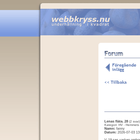
Lenas fläta. 28
(2 svar)
Kategori: HV - Hemmets 
Namn:
fanny
Datum:
2026-07-03 13
V. 19 ses varken ombor