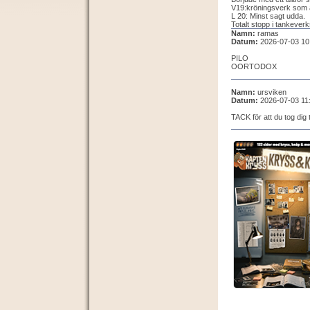
V19:kröningsverk som al
L 20: Minst sagt udda.
Totalt stopp i tankever
Namn:
ramas
Datum:
2026-07-03 10
PILO
OORTODOX
Namn:
ursviken
Datum:
2026-07-03 11
TACK för att du tog dig t