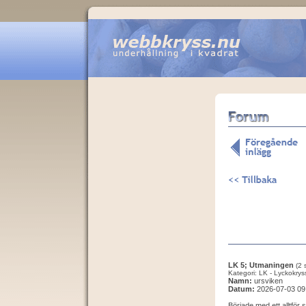
LK 5; Utmaningen
(2 
Kategori: LK - Lyckokrys
Namn:
ursviken
Datum:
2026-07-03 09
Började med ett alltför 