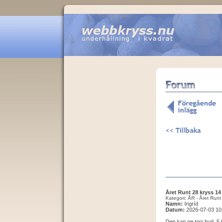
Året Runt 28 kryss 14
Kategori: ÅR - Året Runt
Namn:
Ingríd
Datum:
2026-07-03 10
Den kan ge torr hud. 5 