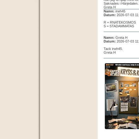
Saknades i Härjedalen.
Greta H
Namn:
irwh45
Datum:
2026-07-03 11
R = RNATEKOSMOS
S = STADAMMATAS
Namn:
Greta H
Datum:
2026-07-03 11
Tack irwh45.
Greta H