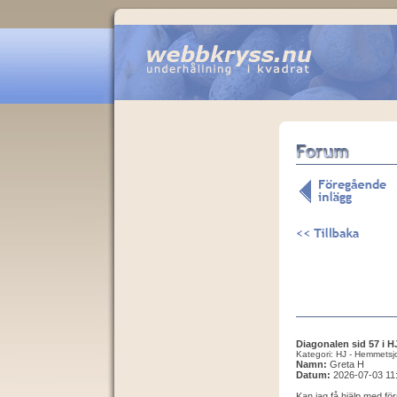
Diagonalen sid 57 i H
Kategori: HJ - Hemmetsj
Namn:
Greta H
Datum:
2026-07-03 11
Kan jag få hjälp med fö