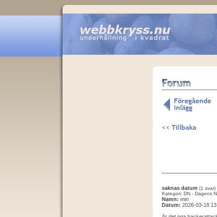
saknas datum
(1 svar)
Kategori: DN - Dagens N
Namn:
miri
Datum:
2026-03-18 13
Är det pga hackerattac