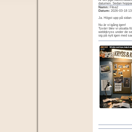
datumen. Sedan hoppar d
Namn:
Flisa2
Datum:
2026-03-18 13
Ja. Högst upp på sidan "
Nu är vi igång igen!
Tyvärr blev vi utsatta f
webbkryss under de sen
sig på nytt igen med sa