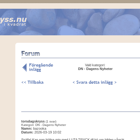
Vald kategori:
DN - Dagens Nyheter
torsdagskryss
(1 svar)
Kategori: DN - Dagens Nyheter
Namn:
bazooka
Datum:
2026-03-19 10:02
Snälla! Kan ngn hjälpa mig med LUTA TRYCK till hö om bilden vågrät.