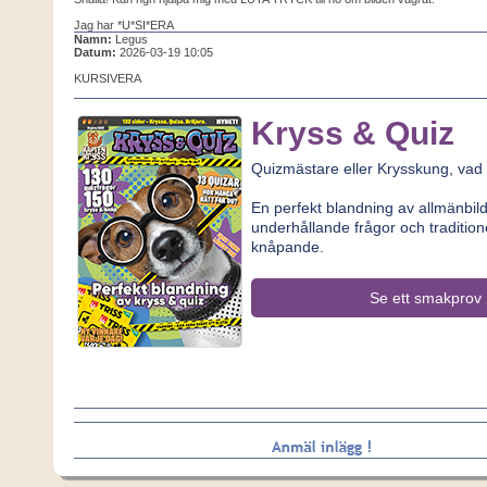
Jag har *U*SI*ERA
Namn:
Legus
Datum:
2026-03-19 10:05
KURSIVERA
Kryss & Quiz
Quizmästare eller Krysskung, vad
En perfekt blandning av allmänbi
underhållande frågor och traditione
knåpande.
Se ett smakprov