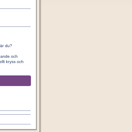
 är du?
ldande och
llt kryss och