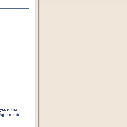
yss & knåp.
rågor om det