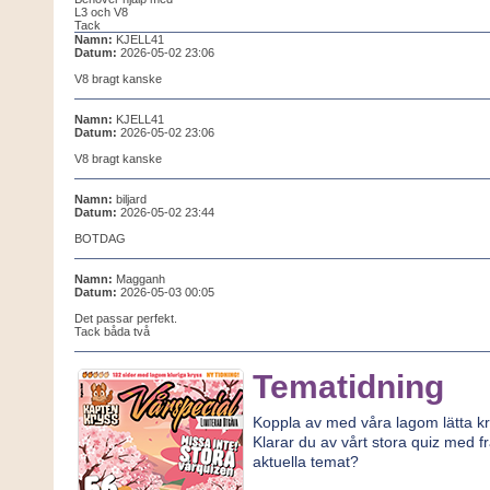
L3 och V8
Tack
Namn:
KJELL41
Datum:
2026-05-02 23:06
V8 bragt kanske
Namn:
KJELL41
Datum:
2026-05-02 23:06
V8 bragt kanske
Namn:
biljard
Datum:
2026-05-02 23:44
BOTDAG
Namn:
Magganh
Datum:
2026-05-03 00:05
Det passar perfekt.
Tack båda två
Tematidning
Koppla av med våra lagom lätta kr
Klarar du av vårt stora quiz med f
aktuella temat?