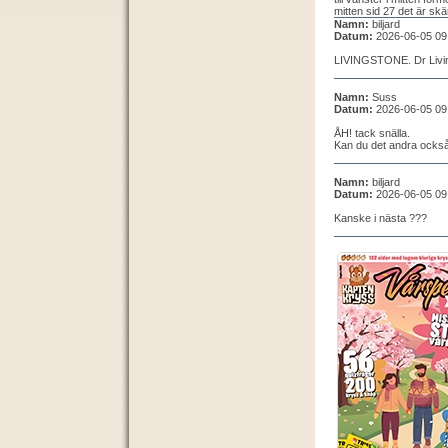
mitten sid 27 det är skä
Namn:
biljard
Datum:
2026-06-05 09
LIVINGSTONE. Dr Living
Namn:
Suss
Datum:
2026-06-05 09
ÅH! tack snälla.
Kan du det andra ocks
Namn:
biljard
Datum:
2026-06-05 09
Kanske i nästa ???