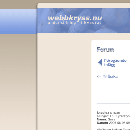
knepiga
(3 svar)
Kategori: LK - Lyckokrys
Namn:
Suss
Datum:
2026-06-05 09
till vänster i mitten f