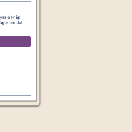
yss & knåp.
rågor om det