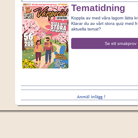
Tematidning
Koppla av med våra lagom lätta kr
Klarar du av vårt stora quiz med f
aktuella temat?
Se ett smakprov