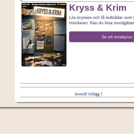
Kryss & Krim
Lös kryssen och få ledtrådar som le
mördaren. Kan du lösa mordgåta
Se ett smakprov