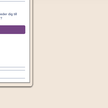
der dig till
n?