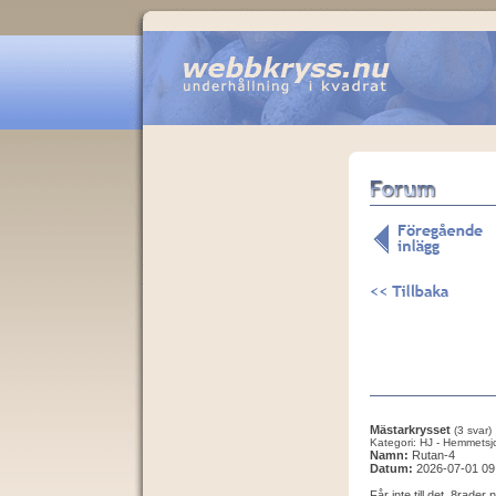
Mästarkrysset
(3 svar)
Kategori: HJ - Hemmetsj
Namn:
Rutan-4
Datum:
2026-07-01 09
Får inte till det. 8rader