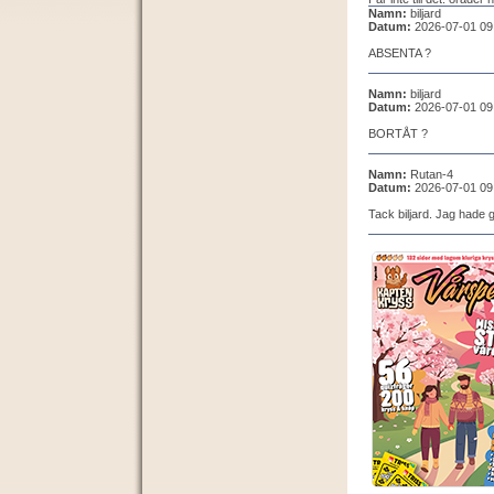
Namn:
biljard
Datum:
2026-07-01 09
ABSENTA ?
Namn:
biljard
Datum:
2026-07-01 09
BORTÅT ?
Namn:
Rutan-4
Datum:
2026-07-01 09
Tack biljard. Jag hade g