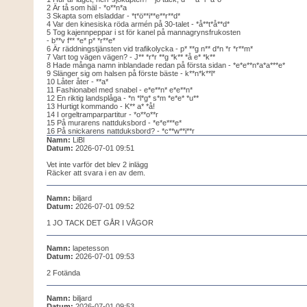
2 Är tå som häl - *o**n*a
3 Skapta som elsladdar - *t*ö**i**e**r**d*
4 Var den kinesiska röda armén på 30-talet - *å**t*å**d*
5 Tog kajennpeppar i st för kanel på mannagrynsfrukosten
- b**v f** *e* p* *r**e*
6 Är räddningstjänsten vid trafikolycka - p* **g n** d*n *r *r**m*
7 Vart tog vägen vägen? - J** *r*r **g *k** *å e* *k**
8 Hade många namn inblandade redan på första sidan - *e*e**n*a*a***e*
9 Slänger sig om halsen på förste bäste - k**n*k**l*
10 Låter åter - **a*
11 Fashionabel med snabel - e*e**n* e*e**n*
12 En riktig landsplåga - *n *l*g* s*m *e*e* *u**
13 Hurtigt kommando - K** a* *å!
14 I orgeltramparpartitur - *o**o**r
15 På murarens nattduksbord - *e*e***e*
16 På snickarens nattduksbord? - *c**w**i**r
Namn:
LiBl
Datum:
2026-07-01 09:51
Vet inte varför det blev 2 inlägg
Räcker att svara i en av dem.
Namn:
biljard
Datum:
2026-07-01 09:52
1 JO TACK DET GÅR I VÅGOR
Namn:
lapetesson
Datum:
2026-07-01 09:53
2 Fotända
Namn:
biljard
Datum:
2026-07-01 09:53