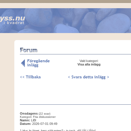
Vald kategori:
Visa alla inlägg
Onsdagens
(22 svar)
Kategori: Fria diskussioner
Namn:
LiBl
Datum:
2026-07-01 09:49
1 Hur är läget, herr sjökapten? - jo tack, d** *å* i *å*o*