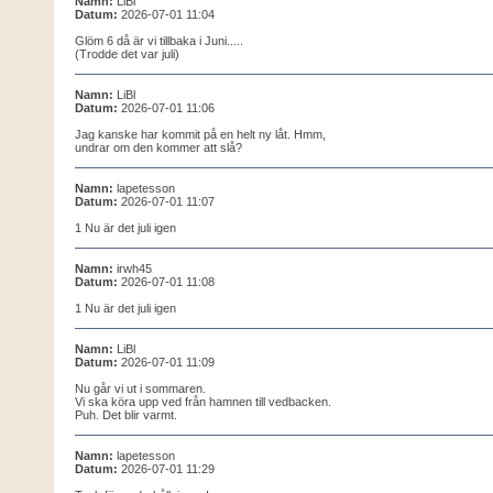
Namn:
LiBl
Datum:
2026-07-01 11:04
Glöm 6 då är vi tillbaka i Juni.....
(Trodde det var juli)
Namn:
LiBl
Datum:
2026-07-01 11:06
Jag kanske har kommit på en helt ny låt. Hmm,
undrar om den kommer att slå?
Namn:
lapetesson
Datum:
2026-07-01 11:07
1 Nu är det juli igen
Namn:
irwh45
Datum:
2026-07-01 11:08
1 Nu är det juli igen
Namn:
LiBl
Datum:
2026-07-01 11:09
Nu går vi ut i sommaren.
Vi ska köra upp ved från hamnen till vedbacken.
Puh. Det blir varmt.
Namn:
lapetesson
Datum:
2026-07-01 11:29