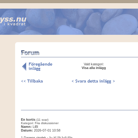
Vald kategori:
Visa alla inlägg
En kortis
(11 svar)
Kategori: Fria diskussioner
Namn:
LiBl
Datum:
2026-07-01 10:58
1 Dagens ringlek - *u ä* **t *u*i i**n