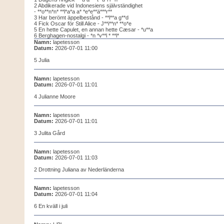
2 Abdikerade vid Indonesiens självständighet
- **o**n*n* **l*a*a a* *e*e**ä***r**
3 Har berömt äppelbestånd - **l**a g**d
4 Fick Oscar för Still Alice - J**i**n* **o*e
5 En hette Capulet, en annan hette Cæsar - *u**a
6 Berghagen-nostalgi - *n *v**l * **l*
Namn:
lapetesson
Datum:
2026-07-01 11:00
5 Julia
Namn:
lapetesson
Datum:
2026-07-01 11:01
4 Julianne Moore
Namn:
lapetesson
Datum:
2026-07-01 11:01
3 Julita Gård
Namn:
lapetesson
Datum:
2026-07-01 11:03
2 Drottning Juliana av Nederländerna
Namn:
lapetesson
Datum:
2026-07-01 11:04
6 En kväll i juli