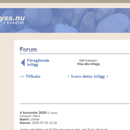
Vald kategori:
Visa alla inlägg
A korsordet 26/26
(1 svar)
Kategori: Allers
Namn:
chrkin
Datum:
2026-07-01 12:10
Under mitt bilden sid 62 Passlig person Har_akt Tack i förskott.