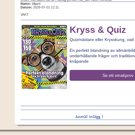
Namn:
biljard
Datum:
2026-07-01 12:11
VAKT
Kryss & Quiz
Quizmästare eller Krysskung, vad
En perfekt blandning av allmänbi
underhållande frågor och traditione
knåpande.
Se ett smakprov