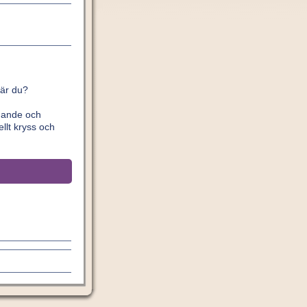
 är du?
ldande och
llt kryss och