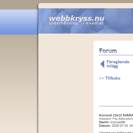
Korsord 13x13 SVAR
Kategori: Fria diskussion
Namn:
krysspelle
Datum:
2026-07-01 14
Värmen har böljat iväg o