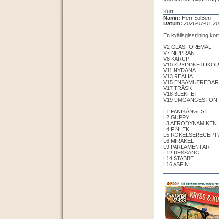
Kurt
Namn:
Herr SolBen
Datum:
2026-07-01 20
En kvällsgissnining kom
V2 GLASFÖREMÅL
V7 NIPPRAN
V8 KARUP
V10 KRYDDNEJLIKOR
V11 NYDANA
V13 REALIA
V15 ENSAMUTREDAR
V17 TRÄSK
V18 BLEKFET
V19 UMGÄNGESTON
L1 PANIKÅNGEST
L2 GUPPY
L3 AERODYNAMIKEN
L4 FINLEK
L5 RÖKELSERECEPT
L6 MIRAKEL
L9 PARLAMENTÄR
L12 DESSÄNG
L14 STABBE
L16 ASFIN