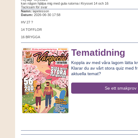
kan någon hjälpa mig med gula rutorna i Krysset 14 och 16
Tacksam för svar
Namn:
lapetesson
Datum:
2026-06-30 17:58
HV 27 ?
14 TOFFLOR
16 BRYGGA
Tematidning
Koppla av med våra lagom lätta kr
Klarar du av vårt stora quiz med f
aktuella temat?
Se ett smakprov