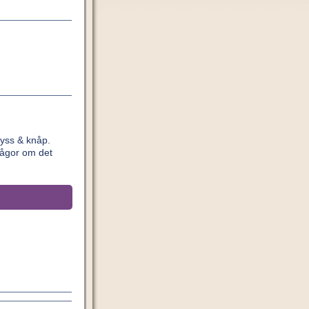
yss & knåp.
rågor om det