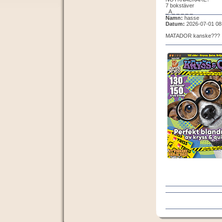
7 bokstäver
_A_ _ _ _ _
Namn:
hasse
Datum:
2026-07-01 08
MATADOR kanske???