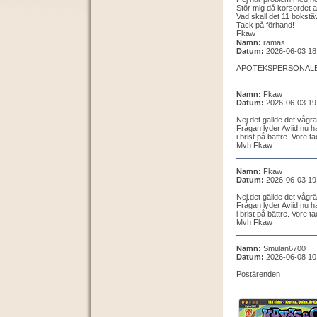
Stör mig då korsordet a
Vad skall det 11 bokstä
Tack på förhand!
Fkaw
Namn:
ramas
Datum:
2026-06-03 18
APOTEKSPERSONAL
Namn:
Fkaw
Datum:
2026-06-03 19
Nej.det gällde det vågrä
Frågan lyder Aviid nu 
i brist på bättre. Vore t
Mvh Fkaw
Namn:
Fkaw
Datum:
2026-06-03 19
Nej.det gällde det vågrä
Frågan lyder Aviid nu 
i brist på bättre. Vore t
Mvh Fkaw
Namn:
Smulan6700
Datum:
2026-06-08 10
Postärenden