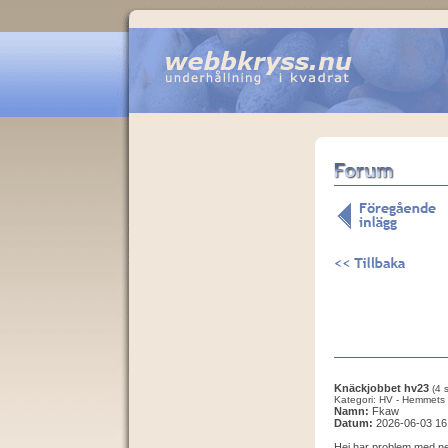
Knäckjobbet hv23
(4 
Kategori: HV - Hemmets 
Namn:
Fkaw
Datum:
2026-06-03 16
Hej har problem med ned