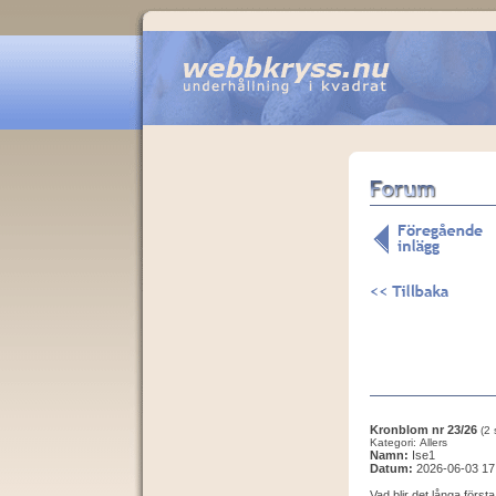
Kronblom nr 23/26
(2 
Kategori: Allers
Namn:
Ise1
Datum:
2026-06-03 17
Vad blir det långa första