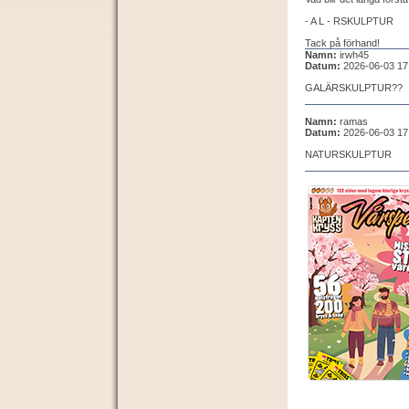
- A L - RSKULPTUR
Tack på förhand!
Namn:
irwh45
Datum:
2026-06-03 17
GALÄRSKULPTUR??
Namn:
ramas
Datum:
2026-06-03 17
NATURSKULPTUR