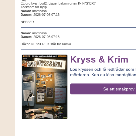
Ett ord kvar, Lod2; Ligger bakom orten K- N*S*ER?
Tacksam för hjälp.
Namn:
mombasa
Datum:
2026-07-08 07:16
NESSER
Namn:
mombasa
Datum:
2026-07-08 07:18
Håkan NESSER , K står för Kumla
Kryss & Krim
Lös kryssen och få ledtrådar som le
mördaren. Kan du lösa mordgåta
Se ett smakprov