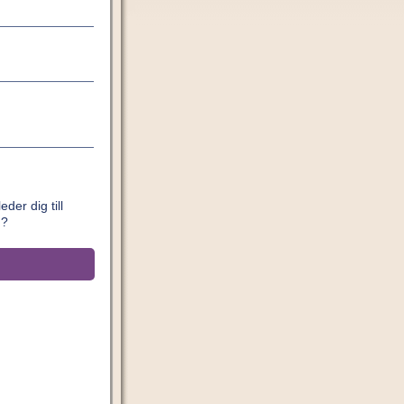
der dig till
n?