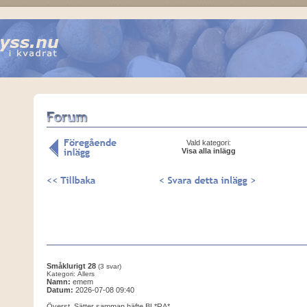
Vald kategori:
Visa alla inlägg
Småklurigt 28
(3 svar)
Kategori: Allers
Namn:
emem
Datum:
2026-07-08 09:40
Överst. Sätter samman häfte BL*RA*