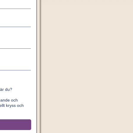
 är du?
ldande och
llt kryss och