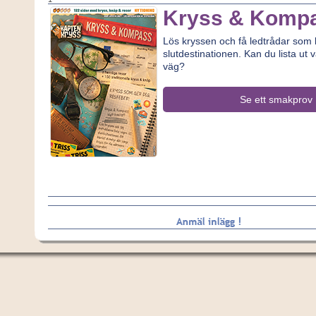
Kryss & Komp
Lös kryssen och få ledtrådar som le
slutdestinationen. Kan du lista ut v
väg?
Se ett smakprov