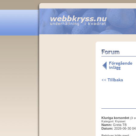
Kluriga korsordet
(3 s
Kategori: Krysset
Namn:
Greta TB
Datum:
2026-06-30 04
Behöver hjälp med: