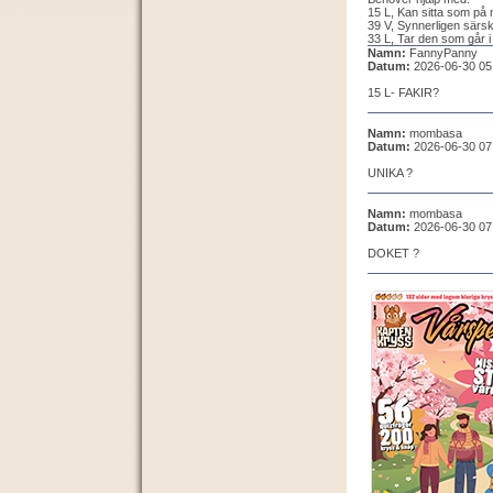
15 L, Kan sitta som på n
39 V, Synnerligen särski
33 L, Tar den som går i
Namn:
FannyPanny
Datum:
2026-06-30 05
15 L- FAKIR?
Namn:
mombasa
Datum:
2026-06-30 07
UNIKA ?
Namn:
mombasa
Datum:
2026-06-30 07
DOKET ?