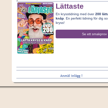
Lättaste
En krysstidning med över
200 lät
knåp
. En perfekt tidning för dig s
kryss!
Se ett smakprov