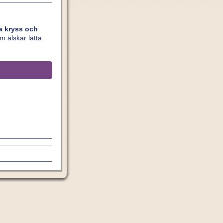
ta kryss och
om älskar lätta