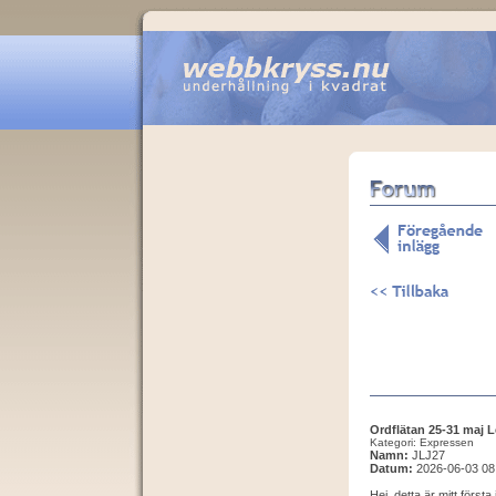
Ordflätan 25-31 maj 
Kategori: Expressen
Namn:
JLJ27
Datum:
2026-06-03 08
Hej, detta är mitt första 