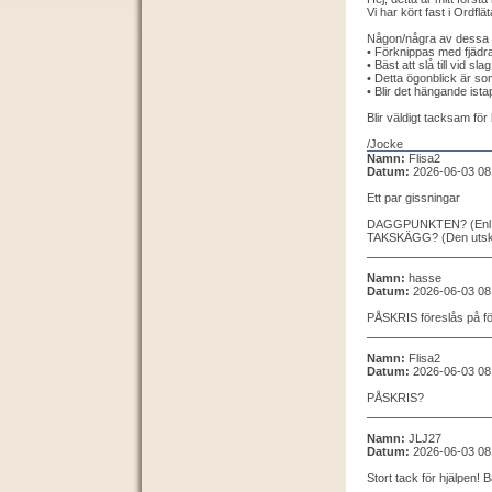
Vi har kört fast i Ordfl
Någon/några av dessa ka
• Förknippas med fjädra
• Bäst att slå till vid s
• Detta ögonblick är so
• Blir det hängande is
Blir väldigt tacksam för
/Jocke
Namn:
Flisa2
Datum:
2026-06-03 08
Ett par gissningar
DAGGPUNKTEN? (Enl SAOL
TAKSKÄGG? (Den utskju
Namn:
hasse
Datum:
2026-06-03 08
PÅSKRIS föreslås på fö
Namn:
Flisa2
Datum:
2026-06-03 08
PÅSKRIS?
Namn:
JLJ27
Datum:
2026-06-03 08
Stort tack för hjälpen! B