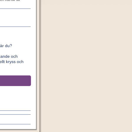
 är du?
ldande och
llt kryss och