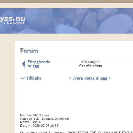
Vald kategori:
Visa alla inlägg
Profilen 5/7
(1 svar)
Kategori: SvD - Svenska Dagbladet
Namn:
Ullis56
Datum:
2026-07-07 16:38
Övre högra hörnet, 5 rader ner vågrätt: TJATANFÖR. Det får jag till ITUTAR. M