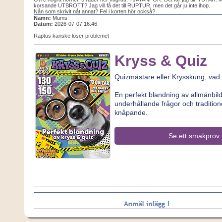
korsande UTBROTT? Jag vill få det till RUPTUR, men det går ju inte ihop.
Nån som skrivit nåt annat? Fel i korten hör också?
Namn:
Mums
Datum:
2026-07-07 16:46
Raptus kanske löser problemet
Kryss & Quiz
Quizmästare eller Krysskung, vad
En perfekt blandning av allmänbi
underhållande frågor och traditione
knåpande.
Se ett smakprov