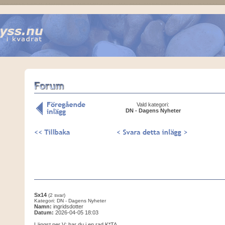
Vald kategori:
DN - Dagens Nyheter
Sx14
(2 svar)
Kategori: DN - Dagens Nyheter
Namn:
ingridsdotter
Datum:
2026-04-05 18:03
Längst ner V: har du i en rad K*TA