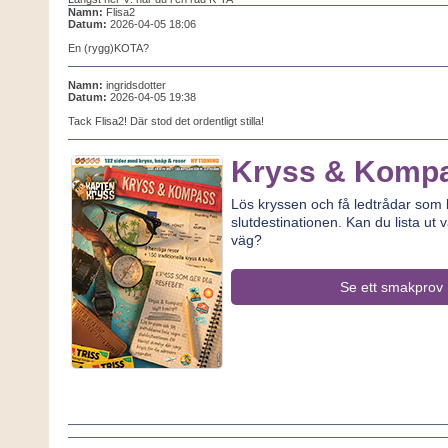
Namn:
Flisa2
Datum:
2026-04-05 18:06
En (rygg)KOTA?
Namn:
ingridsdotter
Datum:
2026-04-05 19:38
Tack Flisa2! Där stod det ordentligt stilla!
Kryss & Komp
Lös kryssen och få ledtrådar som le
slutdestinationen. Kan du lista ut v
väg?
Se ett smakprov