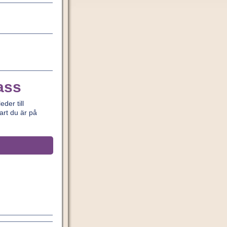
ass
der till
art du är på