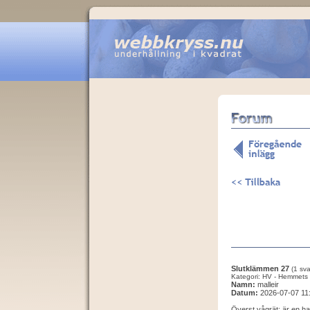
Slutklämmen 27
(1 sva
Kategori: HV - Hemmets 
Namn:
malleir
Datum:
2026-07-07 11
Överst vågrät: är en h