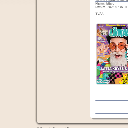
Namn:
biljard
Datum:
2026-07-07 11
TVÅA