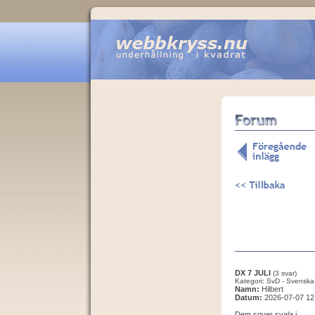
DX 7 JULI
(3 svar)
Kategori: SvD - Svenska
Namn:
Hilbert
Datum:
2026-07-07 12
Dem sover svala i