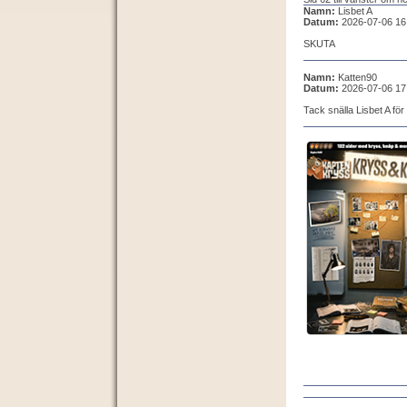
Namn:
Lisbet A
Datum:
2026-07-06 16
SKUTA
Namn:
Katten90
Datum:
2026-07-06 17
Tack snälla Lisbet A för