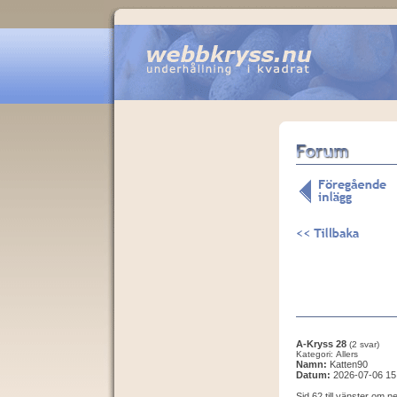
A-Kryss 28
(2 svar)
Kategori: Allers
Namn:
Katten90
Datum:
2026-07-06 15
Sid 62 till vänster om 