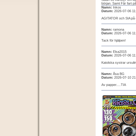
början. Samt Får fart på
Namn:
Inkos
Datum:
2026-07-06 11
AGITATOR och SIA på d
Namn:
ramona
Datum:
2026-07-06 11
Tack för hjälpen!
Namn:
Elsa2015
Datum:
2026-07-06 11
Katolska systrar ursuli
Namn:
Åsa BG
Datum:
2026-07-10 21
Av papper.....TIA