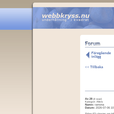
Ax 28
(4 svar)
Kategori: Allers
Namn:
ramona
Datum:
2026-07-06 10
Sidan 63 vänster om bil