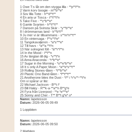
1 Owe T:s låt om den stygga lilla - **p**i**n
2 Varm korv boogie - m**b**e*
3 Sov lilla Totte - h**d**t**
4 En aria ur Tosca - t**t**t*n
5 Take Five - **z*b**e*
6 Gamle Svarten - h**t**t**
7 Dansen på Svinsta Skär - *y**b**e*
8 I drömmarnas land - k**b*t**
9 Ju mer vi är tillsammans - s**m*n**t**
10 En vintersaga - f**s**i*e*
11 Tangokavaljeren - *a*s***e*
12 Till havs - *a**a **t*n
13 När solregnet föll - *ä**r*i**n
14 In the Mood - i**i**n
15 Av längtan till dig - *v**t*n
16 Anna Anaconda - *r*b**e*
17 Sugar in the Morning - *o**e*b**e*
18 It s only A Paper Moon - *a**e*s**t**
19 Rolling Stones-låten - *t**b**e*
20 Plastic Ono Band-låten - *l**t**t**
21 Anotherone bites the Dust - *i** i *r*s**-**t*n
Om vi spårar ur lite:
22 Michael Jackson - B**t i*
23 Bill Haley - R**k-a-**a**n B**g*e
24 Fyra från Liverpool - **e *e***e*
25 Sonny and Cher - T** B**t g*e* o*
Namn:
lapetesson
Datum:
2026-06-05 09:49
1 Loppbiten
Namn:
lapetesson
Datum:
2026-06-05 09:50
2 Matbiten