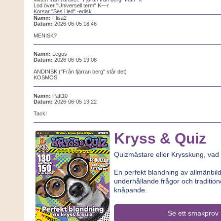
Lod över "Universell term" K---r
Korsar "Ses i led" -edisk
Namn:
Flisa2
Datum:
2026-06-05 18:46
MENISK?
Namn:
Legus
Datum:
2026-06-05 19:08
ANDINSK ("Från fjärran berg" står det)
KOSMOS
Namn:
Patt10
Datum:
2026-06-05 19:22
Tack!
Kryss & Quiz
Quizmästare eller Krysskung, vad
En perfekt blandning av allmänbi
underhållande frågor och traditione
knåpande.
Se ett smakprov