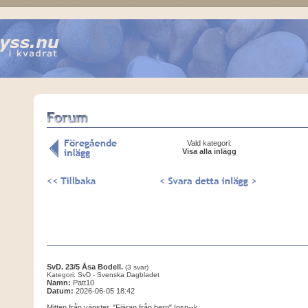
Vald kategori:
Visa alla inlägg
SvD. 23/5 Åsa Bodell.
(3 svar)
Kategori: SvD - Svenska Dagbladet
Namn:
Patt10
Datum:
2026-06-05 18:42
Mitten från vänster. "Fjäran från berg" Insn--k