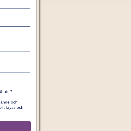
 är du?
ldande och
llt kryss och