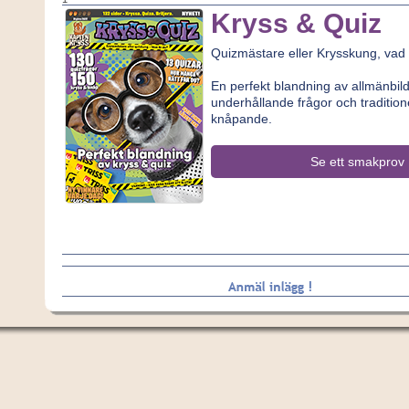
Kryss & Quiz
Quizmästare eller Krysskung, vad
En perfekt blandning av allmänbi
underhållande frågor och traditione
knåpande.
Se ett smakprov