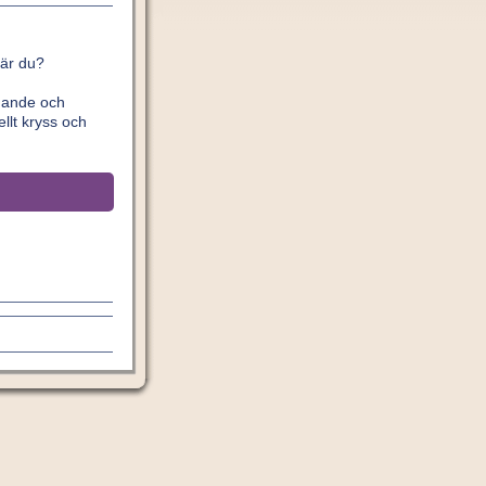
 är du?
ldande och
llt kryss och