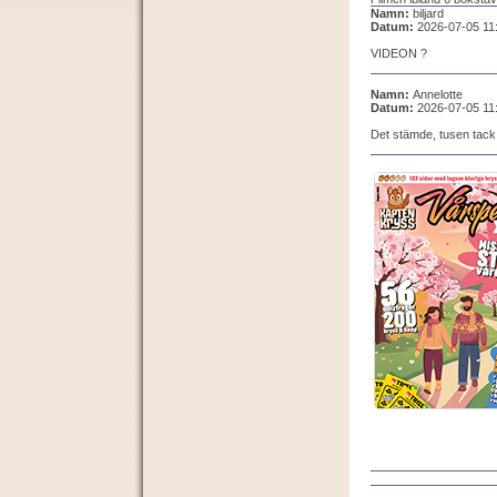
Namn:
biljard
Datum:
2026-07-05 11
VIDEON ?
Namn:
Annelotte
Datum:
2026-07-05 11
Det stämde, tusen tack