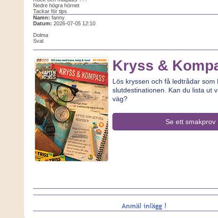
Nedre högra hörnet
Tackar för tips
Namn:
fanny
Datum:
2026-07-05 12:10
Dolma
Sval
Kryss & Komp
Lös kryssen och få ledtrådar som le
slutdestinationen. Kan du lista ut v
väg?
Se ett smakprov