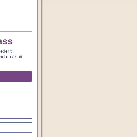
ass
der till
art du är på