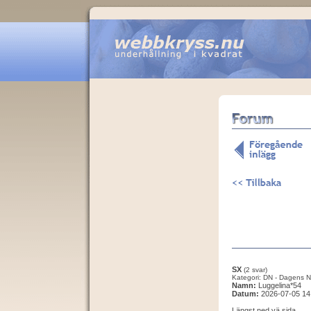
SX
(2 svar)
Kategori: DN - Dagens N
Namn:
Luggelina*54
Datum:
2026-07-05 14
Längst ned vä sida