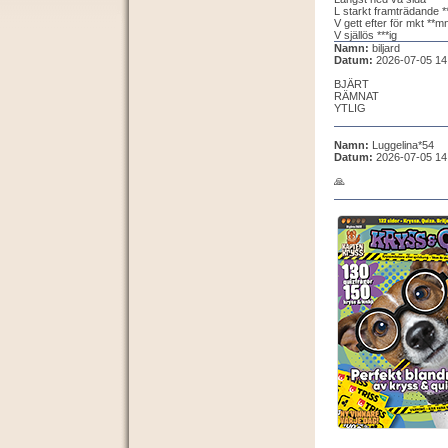
L starkt framträdande *
V gett efter för mkt **m
V själlös ***ig
Namn:
biljard
Datum:
2026-07-05 14
BJÄRT
RÄMNAT
YTLIG
Namn:
Luggelina*54
Datum:
2026-07-05 14
🙏