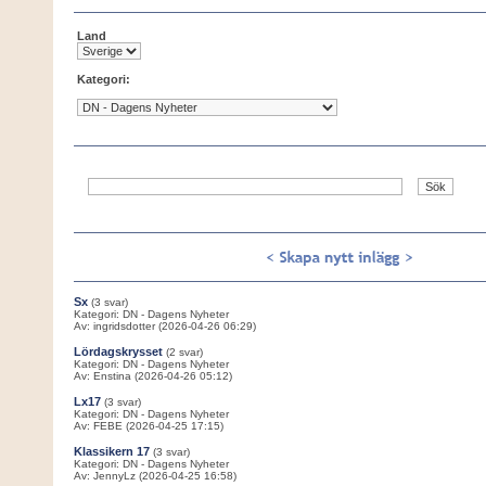
Land
Kategori:
Sx
(3 svar)
Kategori: DN - Dagens Nyheter
Av: ingridsdotter (2026-04-26 06:29)
Lördagskrysset
(2 svar)
Kategori: DN - Dagens Nyheter
Av: Enstina (2026-04-26 05:12)
Lx17
(3 svar)
Kategori: DN - Dagens Nyheter
Av: FEBE (2026-04-25 17:15)
Klassikern 17
(3 svar)
Kategori: DN - Dagens Nyheter
Av: JennyLz (2026-04-25 16:58)