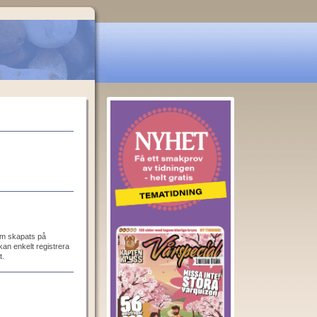
som skapats på
an enkelt registrera
t.