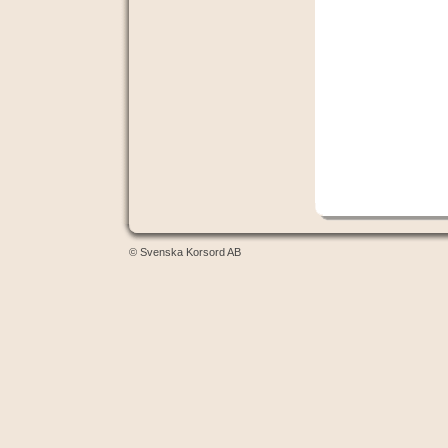
© Svenska Korsord AB