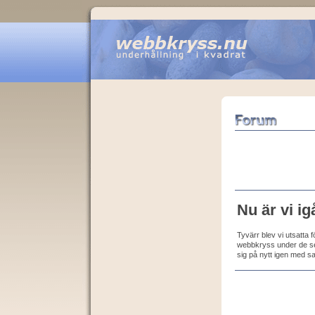
Nu är vi ig
Tyvärr blev vi utsatta 
webbkryss under de sen
sig på nytt igen med s