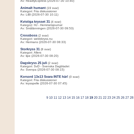
Av: ReadlyExpress (2026-07-30 10:40)
Animalt humant
(19 svar)
Kategori: Fria diskussioner
Av: LiBl (2026-07-30 10:11)
Kvistiga krysset 31
(4 svar)
Kategori: HJ - Hemmetsjournal
Av: Smålänningen (2026-07-30 09:53)
Crossboss
(2 svar)
Kategori: webbkryss.nu
Av: Hermans (2026-07-30 08:33)
Storkryss 31
(8 svar)
Kategori: Allers
Av: lipe (2026-07-30 08:20)
Dagskryss 25 juli
(2 svar)
Kategori: SvD - Svenska Dagbladet
Av: Svenpa (2026-07-30 08:15)
Korsord 13x13 Svara INTE här!
(0 svar)
Kategori: Fria diskussioner
Av: krysspelle (2026-07-30 07:45)
9
10
11
12
13
14
15
16
17
18
19
20
21
22
23
24
25
26
27
28