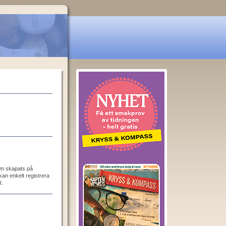
som skapats på
an enkelt registrera
t.