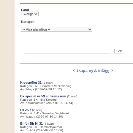
Land
Kategori:
Kryssnöjet 31
(1 svar)
Kategori: HV - Hemmets Veckotidning
Av: 2dogs (2026-07-30 15:12)
Bk special nr 59 antikens rom
(2 svar)
Kategori: BK - Bra Korsord
Av: Katarinalotsen (2026-07-30 14:54)
Lx 25/7
(2 svar)
Kategori: SvD - Svenska Dagbladet
Av: Wagda (2026-07-30 14:20)
Bi för Bit Hj 31
(4 svar)
Kategori: HJ - Hemmetsjournal
Av: Bmh59 (2026-07-30 14:06)