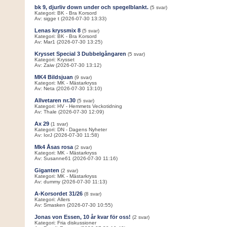
bk 9, djurliv down under och spegelblankt.
(5 svar)
Kategori: BK - Bra Korsord
Av: sigge t (2026-07-30 13:33)
Lenas kryssmix 8
(5 svar)
Kategori: BK - Bra Korsord
Av: Mar1 (2026-07-30 13:25)
Krysset Special 3 Dubbelgångaren
(5 svar)
Kategori: Krysset
Av: Zaiw (2026-07-30 13:12)
MK4 Bildsjuan
(9 svar)
Kategori: MK - Mästarkryss
Av: Neta (2026-07-30 13:10)
Allvetaren nr.30
(5 svar)
Kategori: HV - Hemmets Veckotidning
Av: Thale (2026-07-30 12:09)
Ax 29
(1 svar)
Kategori: DN - Dagens Nyheter
Av: IorJ (2026-07-30 11:58)
Mk4 Åsas rosa
(2 svar)
Kategori: MK - Mästarkryss
Av: Susanne61 (2026-07-30 11:16)
Giganten
(2 svar)
Kategori: MK - Mästarkryss
Av: dummy (2026-07-30 11:13)
A-Korsordet 31/26
(8 svar)
Kategori: Allers
Av: Smasken (2026-07-30 10:55)
Jonas von Essen, 10 år kvar för oss!
(2 svar)
Kategori: Fria diskussioner