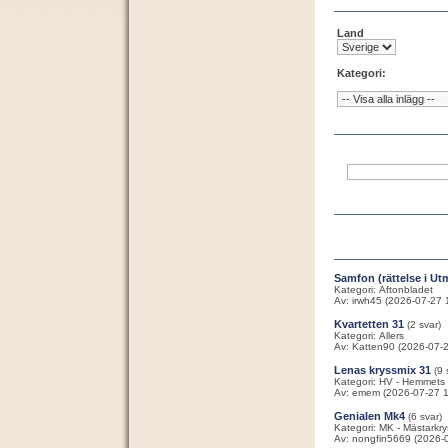
Land
Kategori:
Samfon (rättelse i U
Kategori: Aftonbladet
Av: irwh45 (2026-07-27 
Kvartetten 31
(2 svar)
Kategori: Allers
Av: Katten90 (2026-07-2
Lenas kryssmix 31
(9 
Kategori: HV - Hemmets 
Av: emem (2026-07-27 1
Genialen Mk4
(6 svar)
Kategori: MK - Mästarkry
Av: nongfin5669 (2026-0