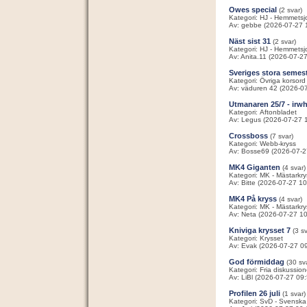
Owes special
(2 svar)
Kategori: HJ - Hemmetsj
Av: gebbe (2026-07-27 
Näst sist 31
(2 svar)
Kategori: HJ - Hemmetsj
Av: Anita.11 (2026-07-2
Sveriges stora semest
Kategori: Övriga korsord
Av: väduren 42 (2026-07
Utmanaren 25/7 - irw
Kategori: Aftonbladet
Av: Legus (2026-07-27 
Crossboss
(7 svar)
Kategori: Webb-kryss
Av: Bosse69 (2026-07-2
MK4 Giganten
(4 svar)
Kategori: MK - Mästarkry
Av: Bitte (2026-07-27 10
MK4 På kryss
(4 svar)
Kategori: MK - Mästarkry
Av: Neta (2026-07-27 10
Kniviga krysset 7
(3 sv
Kategori: Krysset
Av: Evak (2026-07-27 09
God förmiddag
(30 sv
Kategori: Fria diskussion
Av: LiBl (2026-07-27 09:
Profilen 26 juli
(1 svar)
Kategori: SvD - Svenska