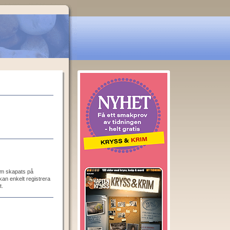
som skapats på
an enkelt registrera
t.