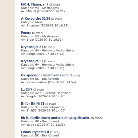
MK 4, Flätan, s. 7
(2 svar)
Kategori: MK - Mästarkryss
Av: Milla M (2026-07-30 16:21)
A-Korsordet 32/26
(3 svar)
Kategori: Allers
Av: Smasken (2026-07-30 16:13)
Peters
(4 svar)
Kategori: MK - Mästarkryss
Av: Brojo (2026-07-30 16:02)
Kryssnöjet 31
(2 svar)
Kategori: HV - Hemmets Veckotidning
Av: 2dogs (2026-07-30 15:12)
Kryssnöjet 31
(1 svar)
Kategori: HV - Hemmets Veckotidning
Av: 2dogs (2026-07-30 15:12)
Bk special nr 59 antikens rom
(2 svar)
Kategori: BK - Bra Korsord
Av: Katarinalotsen (2026-07-30 14:54)
Lx 25/7
(2 svar)
Kategori: SvD - Svenska Dagbladet
Av: Wagda (2026-07-30 14:20)
Bi för Bit Hj 31
(4 svar)
Kategori: HJ - Hemmetsjournal
Av: Bmh59 (2026-07-30 14:06)
bk 9, djurliv down under och spegelblankt.
(5 svar)
Kategori: BK - Bra Korsord
Av: sigge t (2026-07-30 13:33)
Lenas kryssmix 8
(5 svar)
Kategori: BK - Bra Korsord