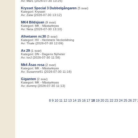
Av: Mar1 (2026-07-30 13:25)
Krysset Special 3 Dubbelgångaren
(5 svar)
Kategori: Krysset
Av: Zaiw (2026-07-30 13:12)
MK4 Bildsjuan
(9 svar)
Kategori: MK - Mästarkryss
Av: Neta (2026-07-30 13:10)
Allvetaren nr.30
(5 svar)
Kategori: HV - Hemmets Veckotidning
Av: Thale (2026-07-30 12:09)
Ax 29
(1 svar)
Kategori: DN - Dagens Nyheter
Av: IorJ (2026-07-30 11:58)
Mk4 Åsas rosa
(2 svar)
Kategori: MK - Mästarkryss
Av: Susanne61 (2026-07-30 11:16)
Giganten
(2 svar)
Kategori: MK - Mästarkryss
Av: dummy (2026-07-30 11:13)
8
9
10
11
12
13
14
15
16
17
18
19
20
21
22
23
24
25
26
27