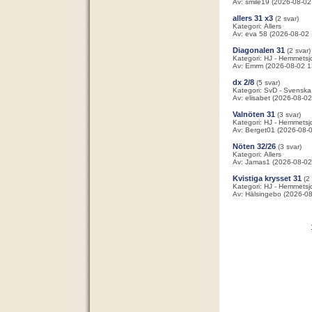
Av: smile19 (2026-08-02
allers 31 x3
(2 svar)
Kategori: Allers
Av: eva 58 (2026-08-02 
Diagonalen 31
(2 svar)
Kategori: HJ - Hemmetsj
Av: Emrm (2026-08-02 1
dx 2/8
(5 svar)
Kategori: SvD - Svenska
Av: elisabet (2026-08-02
Valnöten 31
(3 svar)
Kategori: HJ - Hemmetsj
Av: Berget01 (2026-08-0
Nöten 32/26
(3 svar)
Kategori: Allers
Av: Jamas1 (2026-08-02
Kvistiga krysset 31
(2
Kategori: HJ - Hemmetsj
Av: Hälsingebo (2026-08