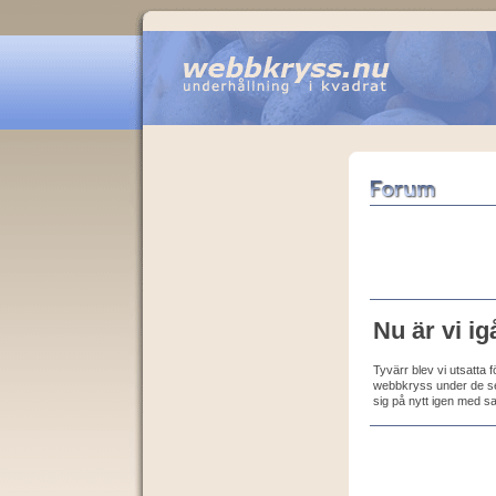
Nu är vi ig
Tyvärr blev vi utsatta 
webbkryss under de sen
sig på nytt igen med s