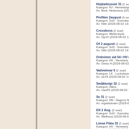
Höjdarkrysset 31
(2 sv
Kategori: HJ - Hemmetsj
Av: Berit, Hedemora (20
Profilen 2august
(4 sv
Kategori: SvD - Svenska
Av: Hdtr (2026-08-02 14
Crossboss
(2 svar)
Kategori: Webb-kryss
Av: Gp10 (2026-08-02 1
Of 2 augusti
(2 svar)
Kategori: SvD - Svenska
Av: Hdtr (2026-08-02 14
Ordnöten sid 54 i HV 
Kategori: HV - Hemmets 
Av: Greta H (2026-08-02
Vadvemvar 5
(2 svar)
Kategori: LK - Lyckokrys
Av: siv78 (2026-08-02 1
Småklurigt 32
(2 svar)
Kategori: Allers
Av: mari55 (2026-08-02 
Sx 31
(2 svar)
Kategori: DN - Dagens N
Av: ingridsdotter (2026-
DX 2 Aug.
(2 svar)
Kategori: SvD - Svenska
Av: Wellness (2026-08-0
Lenas Fläta 32
(2 svar)
Kategori: HV - Hemmets 