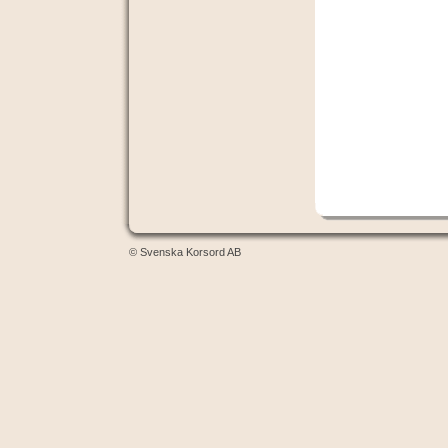
© Svenska Korsord AB